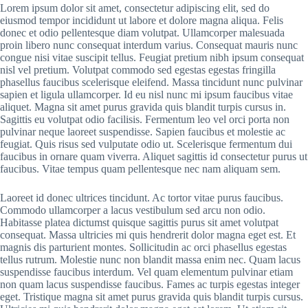
Lorem ipsum dolor sit amet, consectetur adipiscing elit, sed do
eiusmod tempor incididunt ut labore et dolore magna aliqua. Felis
donec et odio pellentesque diam volutpat. Ullamcorper malesuada
proin libero nunc consequat interdum varius. Consequat mauris nunc
congue nisi vitae suscipit tellus. Feugiat pretium nibh ipsum consequat
nisl vel pretium. Volutpat commodo sed egestas egestas fringilla
phasellus faucibus scelerisque eleifend. Massa tincidunt nunc pulvinar
sapien et ligula ullamcorper. Id eu nisl nunc mi ipsum faucibus vitae
aliquet. Magna sit amet purus gravida quis blandit turpis cursus in.
Sagittis eu volutpat odio facilisis. Fermentum leo vel orci porta non
pulvinar neque laoreet suspendisse. Sapien faucibus et molestie ac
feugiat. Quis risus sed vulputate odio ut. Scelerisque fermentum dui
faucibus in ornare quam viverra. Aliquet sagittis id consectetur purus ut
faucibus. Vitae tempus quam pellentesque nec nam aliquam sem.
Laoreet id donec ultrices tincidunt. Ac tortor vitae purus faucibus.
Commodo ullamcorper a lacus vestibulum sed arcu non odio.
Habitasse platea dictumst quisque sagittis purus sit amet volutpat
consequat. Massa ultricies mi quis hendrerit dolor magna eget est. Et
magnis dis parturient montes. Sollicitudin ac orci phasellus egestas
tellus rutrum. Molestie nunc non blandit massa enim nec. Quam lacus
suspendisse faucibus interdum. Vel quam elementum pulvinar etiam
non quam lacus suspendisse faucibus. Fames ac turpis egestas integer
eget. Tristique magna sit amet purus gravida quis blandit turpis cursus.