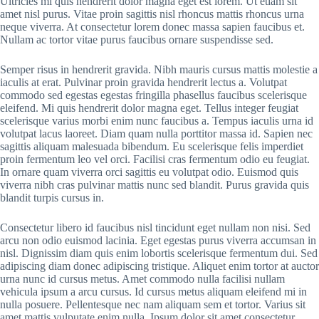
Ultricies mi quis hendrerit dolor magna eget est lorem. Ut etiam sit
amet nisl purus. Vitae proin sagittis nisl rhoncus mattis rhoncus urna
neque viverra. At consectetur lorem donec massa sapien faucibus et.
Nullam ac tortor vitae purus faucibus ornare suspendisse sed.
Semper risus in hendrerit gravida. Nibh mauris cursus mattis molestie a
iaculis at erat. Pulvinar proin gravida hendrerit lectus a. Volutpat
commodo sed egestas egestas fringilla phasellus faucibus scelerisque
eleifend. Mi quis hendrerit dolor magna eget. Tellus integer feugiat
scelerisque varius morbi enim nunc faucibus a. Tempus iaculis urna id
volutpat lacus laoreet. Diam quam nulla porttitor massa id. Sapien nec
sagittis aliquam malesuada bibendum. Eu scelerisque felis imperdiet
proin fermentum leo vel orci. Facilisi cras fermentum odio eu feugiat.
In ornare quam viverra orci sagittis eu volutpat odio. Euismod quis
viverra nibh cras pulvinar mattis nunc sed blandit. Purus gravida quis
blandit turpis cursus in.
Consectetur libero id faucibus nisl tincidunt eget nullam non nisi. Sed
arcu non odio euismod lacinia. Eget egestas purus viverra accumsan in
nisl. Dignissim diam quis enim lobortis scelerisque fermentum dui. Sed
adipiscing diam donec adipiscing tristique. Aliquet enim tortor at auctor
urna nunc id cursus metus. Amet commodo nulla facilisi nullam
vehicula ipsum a arcu cursus. Id cursus metus aliquam eleifend mi in
nulla posuere. Pellentesque nec nam aliquam sem et tortor. Varius sit
amet mattis vulputate enim nulla. Ipsum dolor sit amet consectetur.