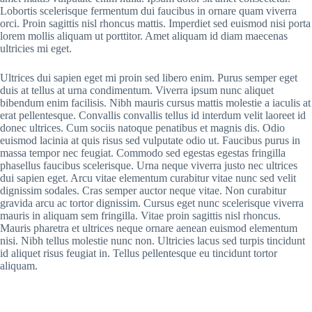
Lobortis scelerisque fermentum dui faucibus in ornare quam viverra
orci. Proin sagittis nisl rhoncus mattis. Imperdiet sed euismod nisi porta
lorem mollis aliquam ut porttitor. Amet aliquam id diam maecenas
ultricies mi eget.
Ultrices dui sapien eget mi proin sed libero enim. Purus semper eget
duis at tellus at urna condimentum. Viverra ipsum nunc aliquet
bibendum enim facilisis. Nibh mauris cursus mattis molestie a iaculis at
erat pellentesque. Convallis convallis tellus id interdum velit laoreet id
donec ultrices. Cum sociis natoque penatibus et magnis dis. Odio
euismod lacinia at quis risus sed vulputate odio ut. Faucibus purus in
massa tempor nec feugiat. Commodo sed egestas egestas fringilla
phasellus faucibus scelerisque. Urna neque viverra justo nec ultrices
dui sapien eget. Arcu vitae elementum curabitur vitae nunc sed velit
dignissim sodales. Cras semper auctor neque vitae. Non curabitur
gravida arcu ac tortor dignissim. Cursus eget nunc scelerisque viverra
mauris in aliquam sem fringilla. Vitae proin sagittis nisl rhoncus.
Mauris pharetra et ultrices neque ornare aenean euismod elementum
nisi. Nibh tellus molestie nunc non. Ultricies lacus sed turpis tincidunt
id aliquet risus feugiat in. Tellus pellentesque eu tincidunt tortor
aliquam.