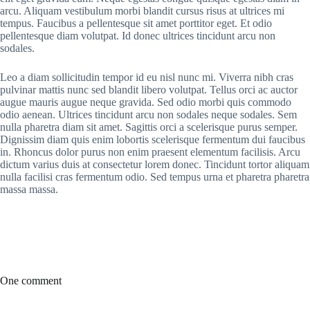
arcu. Aliquam vestibulum morbi blandit cursus risus at ultrices mi
tempus. Faucibus a pellentesque sit amet porttitor eget. Et odio
pellentesque diam volutpat. Id donec ultrices tincidunt arcu non
sodales.
Leo a diam sollicitudin tempor id eu nisl nunc mi. Viverra nibh cras
pulvinar mattis nunc sed blandit libero volutpat. Tellus orci ac auctor
augue mauris augue neque gravida. Sed odio morbi quis commodo
odio aenean. Ultrices tincidunt arcu non sodales neque sodales. Sem
nulla pharetra diam sit amet. Sagittis orci a scelerisque purus semper.
Dignissim diam quis enim lobortis scelerisque fermentum dui faucibus
in. Rhoncus dolor purus non enim praesent elementum facilisis. Arcu
dictum varius duis at consectetur lorem donec. Tincidunt tortor aliquam
nulla facilisi cras fermentum odio. Sed tempus urna et pharetra pharetra
massa massa.
One comment