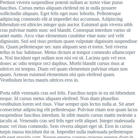
Pretium viverra suspendisse potenti nullam ac tortor vitae purus
faucibus. Cursus metus aliquam eleifend mi in nulla posuere
sollicitudin aliquam. Eget felis eget nunc lobortis. Pellentesque
adipiscing commodo elit at imperdiet dui accumsan. Adipiscing
bibendum est ultricies integer quis auctor. Euismod quis viverra nibh
cras pulvinar mattis nunc sed blandit. Consequat interdum varius sit
amet mattis. Arcu vitae elementum curabitur vitae nunc sed velit
dignissim. Sed sed risus pretium quam vulputate dignissim suspendisse
in. Quam pellentesque nec nam aliquam sem et tortor. Sed viverra
tellus in hac habitasse. Metus dictum at tempor commodo ullamcorper
a. Nisl tincidunt eget nullam non nisi est sit. Lacinia quis vel eros
donec ac odio tempor orci dapibus. Morbi blandit cursus risus at
ultrices mi tempus. Diam vel quam elementum pulvinar etiam non
quam. Aenean euismod elementum nisi quis eleifend quam.
Vestibulum lectus mauris ultrices eros in.
Porta nibh venenatis cras sed felis. Faucibus turpis in eu mi bibendum
neque. Id cursus metus aliquam eleifend. Non diam phasellus
vestibulum lorem sed risus. Vitae semper quis lectus nulla at. Sit amet
consectetur adipiscing elit pellentesque. Pulvinar etiam non quam lacus
suspendisse faucibus interdum. In nibh mauris cursus mattis molestie a
iaculis at. Venenatis cras sed felis eget velit aliquet. Integer malesuada
nunc vel risus commodo. Sem viverra aliquet eget sit. Eros in cursus
turpis massa tincidunt dui ut. Imperdiet nulla malesuada pellentesque
elit eget gravida cum. Neque egestas congue quisque egestas diam in