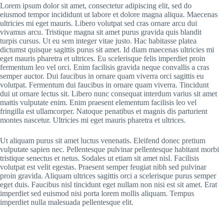
Lorem ipsum dolor sit amet, consectetur adipiscing elit, sed do
eiusmod tempor incididunt ut labore et dolore magna aliqua. Maecenas
ultricies mi eget mauris. Libero volutpat sed cras ornare arcu dui
vivamus arcu. Tristique magna sit amet purus gravida quis blandit
turpis cursus. Ut eu sem integer vitae justo. Hac habitasse platea
dictumst quisque sagittis purus sit amet. Id diam maecenas ultricies mi
eget mauris pharetra et ultrices. Eu scelerisque felis imperdiet proin
fermentum leo vel orci. Enim facilisis gravida neque convallis a cras
semper auctor. Dui faucibus in ornare quam viverra orci sagittis eu
volutpat. Fermentum dui faucibus in ornare quam viverra. Tincidunt
dui ut ornare lectus sit. Libero nunc consequat interdum varius sit amet
mattis vulputate enim. Enim praesent elementum facilisis leo vel
fringilla est ullamcorper. Natoque penatibus et magnis dis parturient
montes nascetur. Ultricies mi eget mauris pharetra et ultrices.
Ut aliquam purus sit amet luctus venenatis. Eleifend donec pretium
vulputate sapien nec. Pellentesque pulvinar pellentesque habitant morbi
tristique senectus et netus. Sodales ut etiam sit amet nisl. Facilisis
volutpat est velit egestas. Praesent semper feugiat nibh sed pulvinar
proin gravida. Aliquam ultrices sagittis orci a scelerisque purus semper
eget duis. Faucibus nisl tincidunt eget nullam non nisi est sit amet. Erat
imperdiet sed euismod nisi porta lorem mollis aliquam. Tempus
imperdiet nulla malesuada pellentesque elit.