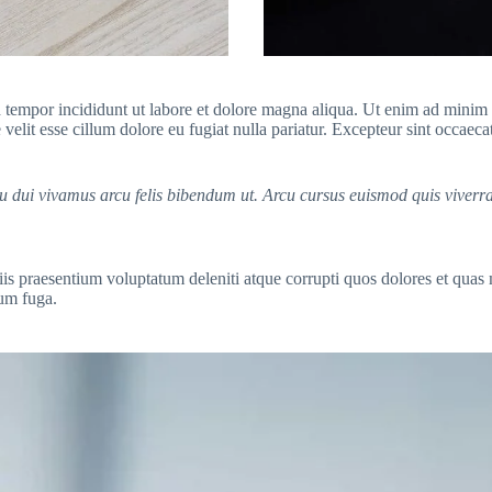
 tempor incididunt ut labore et dolore magna aliqua. Ut enim ad minim v
elit esse cillum dolore eu fugiat nulla pariatur. Excepteur sint occaecat
Arcu dui vivamus arcu felis bibendum ut. Arcu cursus euismod quis vive
is praesentium voluptatum deleniti atque corrupti quos dolores et quas m
rum fuga.