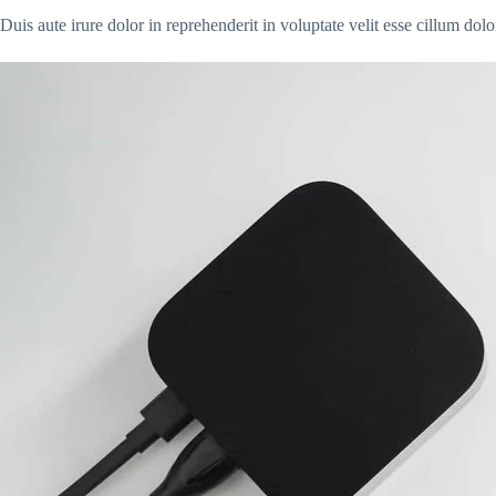
Duis aute irure dolor in reprehenderit in voluptate velit esse cillum dol